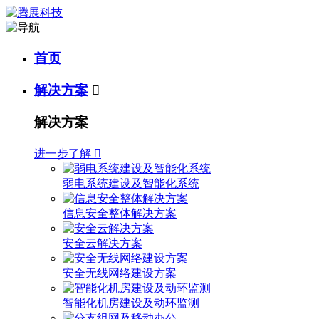
首页
解决方案

解决方案
进一步了解

弱电系统建设及智能化系统
信息安全整体解决方案
安全云解决方案
安全无线网络建设方案
智能化机房建设及动环监测