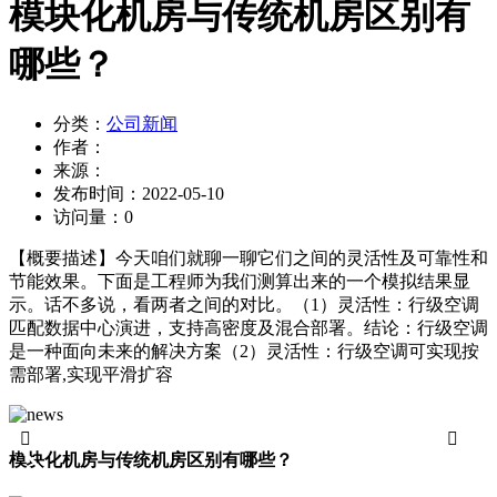
模块化机房与传统机房区别有
哪些？
分类：
公司新闻
作者：
来源：
发布时间：
2022-05-10
访问量：
0
【概要描述】
今天咱们就聊一聊它们之间的灵活性及可靠性和
节能效果。下面是工程师为我们测算出来的一个模拟结果显
示。话不多说，看两者之间的对比。（1）灵活性：行级空调
匹配数据中心演进，支持高密度及混合部署。结论：行级空调
是一种面向未来的解决方案（2）灵活性：行级空调可实现按
需部署,实现平滑扩容


模块化机房与传统机房区别有哪些？